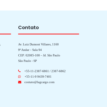
Contato
Av. Luiz Dumont Villares, 1160
s
9º Andar – Sala 94
CEP: 02085-100 – Jd. São Paulo
São Paulo - SP
+55-11-2387-6861 / 2387-6862
+55-11-9 9439-7401
contato@lagcargo.com