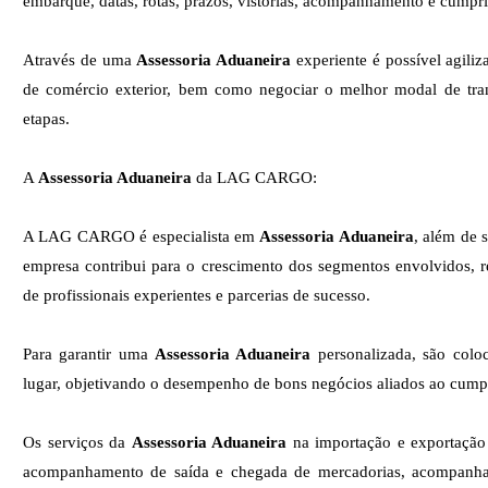
embarque, datas, rotas, prazos, vistorias, acompanhamento e cumpri
Através de uma
Assessoria Aduaneira
experiente é possível agili
de comércio exterior, bem como negociar o melhor modal de tra
etapas.
A
Assessoria Aduaneira
da LAG CARGO:
A LAG CARGO é especialista em
Assessoria Aduaneira
, além de 
empresa contribui para o crescimento dos segmentos envolvidos, r
de profissionais experientes e parcerias de sucesso.
Para garantir uma
Assessoria Aduaneira
personalizada, são coloc
lugar, objetivando o desempenho de bons negócios aliados ao cumpr
Os serviços da
Assessoria Aduaneira
na importação e exportaçã
acompanhamento de saída e chegada de mercadorias, acompanham