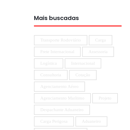
Mais buscadas
Transporte Rodoviário
Carga
Frete Internacional
Assessoria
Logística
Internacional
Consultoria
Cotação
Agenciamento Aéreo
Agenciamento Marítimo
Projeto
Despachante Aduaneiro
Carga Perigosa
Aduaneiro