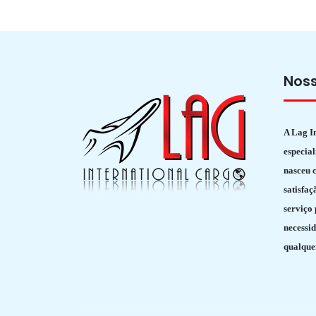
Nos
A Lag I
especial
nasceu c
satisfaç
serviço
necessid
qualque