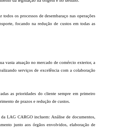
mento da legislação na origem e no destino.
zar todos os processos de desembaraço nas operações
nsporte, focando na redução de custos em todas as
sua vasta atuação no mercado de comércio exterior, a
ealizando serviços de excelência com a colaboração
adas as prioridades do cliente sempre em primeiro
imento de prazos e redução de custos.
o da LAG CARGO incluem: Análise de documentos,
ento junto aos órgãos envolvidos, elaboração de