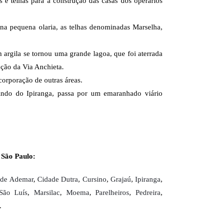
s e telhas para a construção das casas dos operários
na pequena olaria, as telhas denominadas Marselha,
argila se tornou uma grande lagoa, que foi aterrada
ução da Via Anchieta.
corporação de outras áreas.
vindo do Ipiranga, passa por um emaranhado viário
 São Paulo:
ade Ademar
,
Cidade Dutra
,
Cursino
,
Grajaú
,
Ipiranga
,
São Luís
,
Marsilac
,
Moema
,
Parelheiros
,
Pedreira
,
.