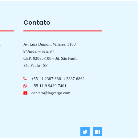
Contato
Av. Luiz Dumont Villares, 1160
s
9º Andar – Sala 94
CEP: 02085-100 – Jd. São Paulo
São Paulo - SP
+55-11-2387-6861 / 2387-6862
+55-11-9 9439-7401
contato@lagcargo.com