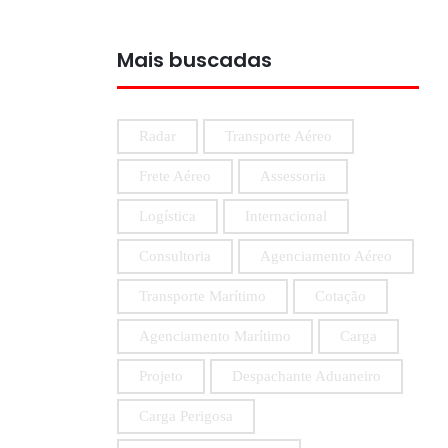
Mais buscadas
Radar
Transporte Aéreo
Frete Aéreo
Assessoria
Logística
Internacional
Consultoria
Agenciamento Aéreo
Transporte Marítimo
Cotação
Agenciamento Marítimo
Carga
Projeto
Despachante Aduaneiro
Carga Perigosa