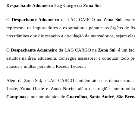
Despachante Aduaneiro Lag Cargo na Zona Sul
O
Despachante Aduaneiro
da LAG CARGO na
Zona Sul
, exer
representa os importadores e exportadores perante os órgãos de fi
nos trâmites que diz respeito a circulação de mercadorias, sejam el
O
Despachante Aduaneiro
da LAG CARGO na
Zona Sul
, é um fac
estudos na área aduaneira, consegue assessorar e conduzir todo pr
atrasos e multas perante a Receita Federal.
Além da Zona Sul, a LAG CARGO também atua nas demais zonas 
Leste
,
Zona Oeste
e
Zona Norte
, além das regiões metropolit
Campinas
e nos municípios de
Guarulhos
,
Santo André
,
São Ber