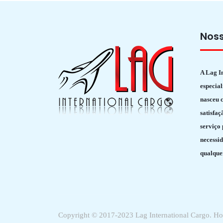
Nos
A Lag I
especial
nasceu c
satisfaç
serviço
necessid
qualque
Copyright © 2017-2023 Lag International Cargo. H