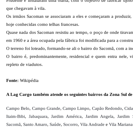
Prudente e instalaram uma olaria, com o objetivo de fabricar tijolo
que chegavam à vila.
Os irmãos Sacoman se associaram a eles e começaram a produzir, 
hoje conhecidas como telhas francesas.
Quase nada dos Sacoman resistiu ao tempo, o poço de onde tiravam 
em 1960 e a área ocupada pela fábrica foi modificada para a constr
O terreno foi loteado, formando-se ali o bairro do Sacomã, com a in
O bairro é, predominantemente, residencial e quem entra nele, 
repleto de viadutos.
Fonte:
Wikipédia
A Lag Cargo também atende os seguintes bairros da Zona Sul de
Campo Belo
,
Campo Grande
,
Campo Limpo
,
Capão Redondo
,
Cid
Itaim-Bibi
,
Jabaquara
,
Jardim América
,
Jardim Angela
,
Jardim 
Sacomã
,
Santo Amaro
,
Saúde
,
Socorro
,
Vila Andrade
e
Vila Mariana