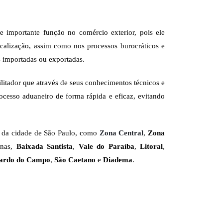
ce importante função no comércio exterior, pois ele
scalização, assim como nos processos burocráticos e
as importadas ou exportadas.
ilitador que através de seus conhecimentos técnicos e
ocesso aduaneiro de forma rápida e eficaz, evitando
da cidade de São Paulo, como
Zona Central
,
Zona
anas,
Baixada Santista
,
Vale do Paraíba
,
Litoral
,
nardo do Campo
,
São Caetano
e
Diadema
.