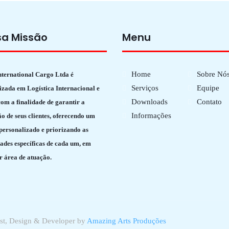
sa Missão
Menu
Home
Sobre Nó
nternational Cargo Ltda é
Serviços
Equipe
izada em Logística Internacional e
Downloads
Contato
om a finalidade de garantir a
Informações
ão de seus clientes, oferecendo um
 personalizado e priorizando as
ades específicas de cada um, em
r área de atuação.
ost, Design & Developer by
Amazing Arts Produções