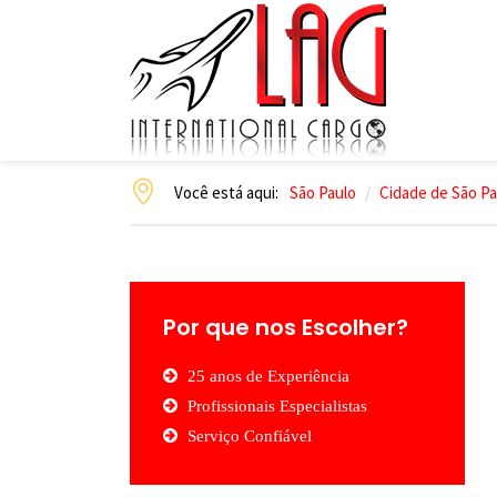
Você está aqui:
São Paulo
Cidade de São Pa
Por que nos Escolher?
25 anos de Experiência
Profissionais Especialistas
Serviço Confiável