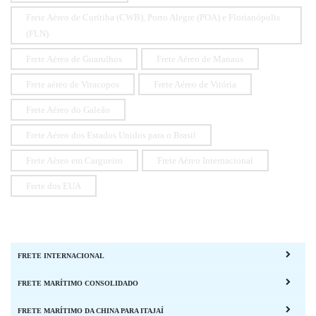
Frete Aéreo de Curitiba (CWB), Porto Alegre (POA) e Florianópolis
(FLN)
Frete Aéreo de Guarulhos
Frete Aéreo de Manaus
Frete aéreo de Viracopos
Frete Aéreo de Vitória
Frete Aéreo do Galeão
Frete Aéreo dos Estados Unidos para o Brasil
Frete Aéreo em Cargueiro
Frete Aéreo Internacional
Frete dos EUA
FRETE INTERNACIONAL
FRETE MARÍTIMO CONSOLIDADO
FRETE MARÍTIMO DA CHINA PARA ITAJAÍ